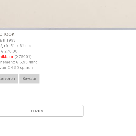
SCHOOK
a II 1993
/grfk
51 x 61 cm
: € 270,00
hikbaar
(X75001)
nement: € 6,95 /mnd
van € 4,50 sparen
serveren
Bewaar
TERUG