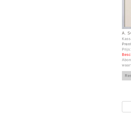
A. 
Kass
Prent
Prijs
Besc
Abon
waar
Re