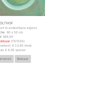
 OLTHOF
iteit m.ondeelbare eigens
che
60 x 50 cm
: € 589,00
hikbaar
(T97030)
ement: € 13,90 /mnd
an € 9,00 sparen
erveren
Bewaar