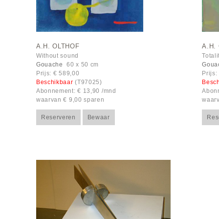
A.H. OLTHOF
A.H.
Without sound
Total
Gouache
60 x 50 cm
Goua
Prijs: € 589,00
Prijs
Beschikbaar
(T97025)
Besc
Abonnement: € 13,90 /mnd
Abonn
waarvan € 9,00 sparen
waarv
Reserveren
Bewaar
Res