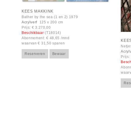
KEES MAKKINK
Bather by the sea (1 en 2) 1979
Acrylverf
125 x 200 cm
Prijs: € 3.270,00
Beschikbaar
(T18014)
Abonnement: € 48,65 /mnd
KEE
waarvan € 31,50 sparen
Netje
Acryl
Reserveren
Bewaar
Prijs
Besc
Abonn
waarv
Res