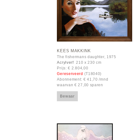
KEES MAKKINK
The fishermans daughter, 1975
Acrylverf
210 x 230 cm
Prijs: € 2.804,00
Gereserveerd
(T18040)
Abonnement: € 41,70 /mnd
waarvan € 27,00 sparen
Bewaar