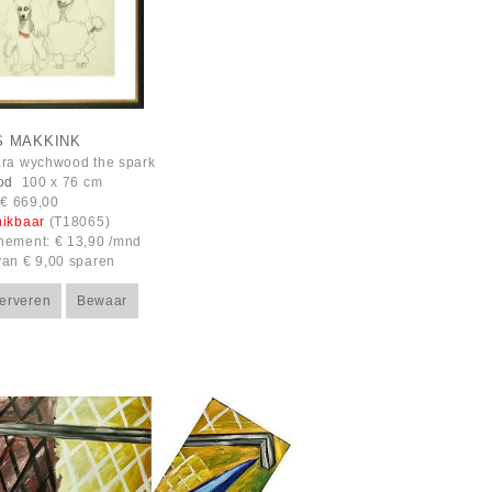
S MAKKINK
ra wychwood the spark
od
100 x 76 cm
: € 669,00
hikbaar
(T18065)
ement: € 13,90 /mnd
an € 9,00 sparen
erveren
Bewaar