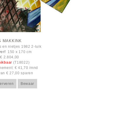
S MAKKINK
s en nietjes 1982 2-luik
verf
150 x 170 cm
: € 2.804,00
hikbaar
(T18022)
ement: € 41,70 /mnd
an € 27,00 sparen
erveren
Bewaar