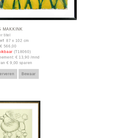
S MAKKINK
 titel
erf
87 x 102 cm
: € 566,00
hikbaar
(T18060)
ement: € 13,90 /mnd
an € 9,00 sparen
erveren
Bewaar