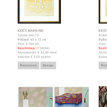
KEES MAKKINK
KEE
Zonder titel 72
Rotha
Potlood
85 x 72 cm
Potlo
Prijs: € 566,00
Prijs
Beschikbaar
(T18064)
Besc
Abonnement: € 13,90 /mnd
Abonn
waarvan € 9,00 sparen
waarv
Reserveren
Bewaar
Res