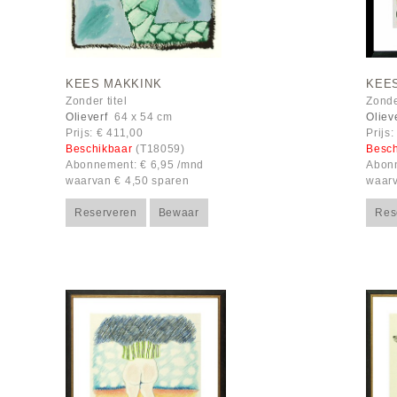
KEES MAKKINK
KEE
Zonder titel
Zonder
Olieverf
64 x 54 cm
Oliev
Prijs: € 411,00
Prijs
Beschikbaar
(T18059)
Besc
Abonnement: € 6,95 /mnd
Abonn
waarvan € 4,50 sparen
waarv
Reserveren
Bewaar
Res