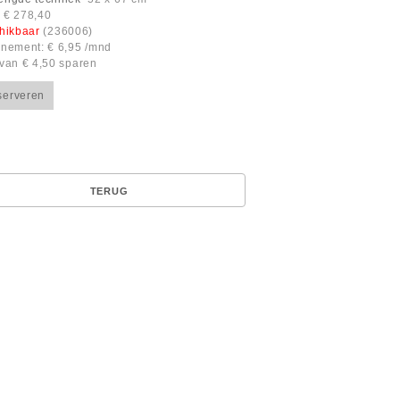
: € 278,40
hikbaar
(236006)
nement: € 6,95 /mnd
van € 4,50 sparen
serveren
TERUG