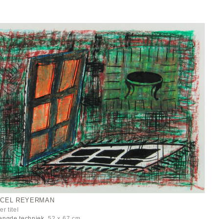
CEL REYERMAN
r titel
ngde techniek
52 x 67 cm