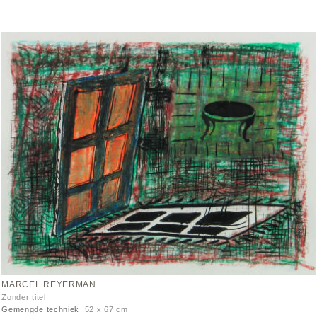
MARCEL REYERMAN
Zonder titel
Gemengde techniek
52 x 67 cm