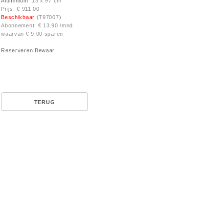
Aluminium
13 x 97 cm
Prijs: € 911,00
Beschikbaar
(T97007)
Abonnement: € 13,90 /mnd
waarvan € 9,00 sparen
Reserveren
Bewaar
TERUG