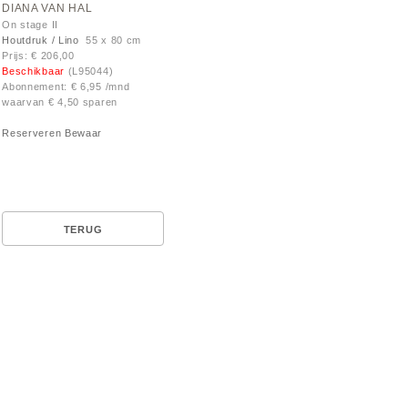
DIANA VAN HAL
On stage II
Houtdruk / Lino
55 x 80 cm
Prijs: € 206,00
Beschikbaar
(L95044)
Abonnement: € 6,95 /mnd
waarvan € 4,50 sparen
Reserveren
Bewaar
TERUG