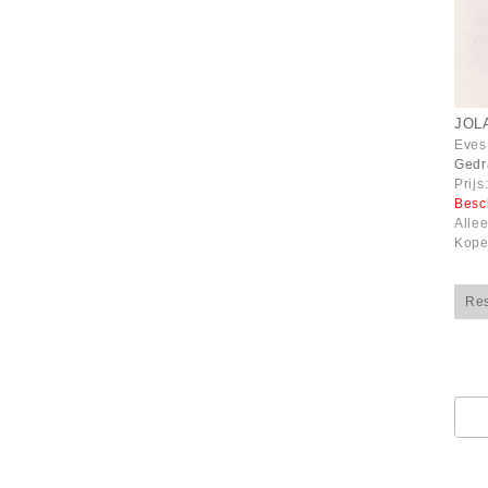
JOL
Eves
Gedr
Prijs
Besc
Alle
Kope
Re