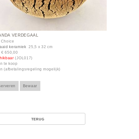
ANDA VERDEGAAL
 Choice
aaid keramiek
25,5 x 32 cm
: € 650,00
hikbaar
(JOL017)
en te koop
n (afbetalingsregeling mogelijk)
serveren
Bewaar
TERUG