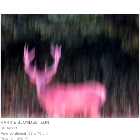
HARRIE BLOMMESTEIJN
St Hubert
Foto op dibond
52 x 70 cm
Prijs: € 1.300,00