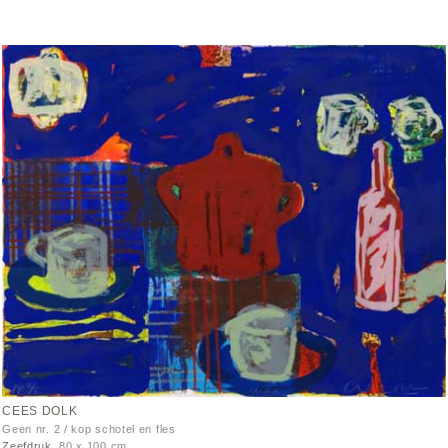
CEES DOLK
Geen nr. 2 / kop schotel en fles
Zeefdruk
80 x 100 cm