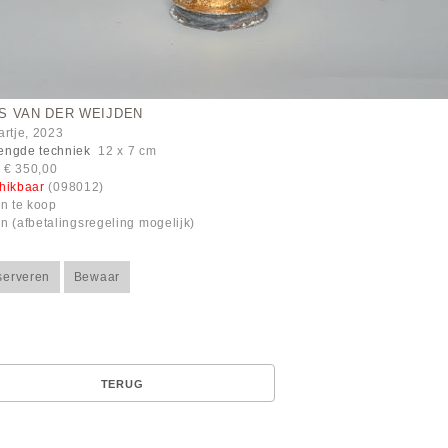
S VAN DER WEIJDEN
artje, 2023
ngde techniek
12 x 7 cm
: € 350,00
hikbaar
(098012)
en te koop
n (afbetalingsregeling mogelijk)
serveren
Bewaar
TERUG