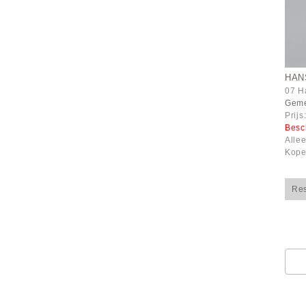
HAN
07 H
Geme
Prijs
Besc
Alle
Kope
Re