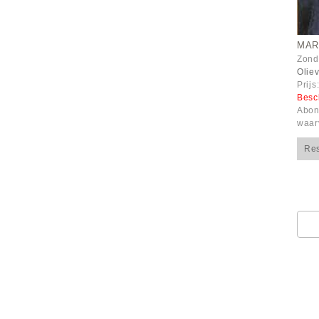
MAR
Zonde
Oliev
Prijs
Besc
Abon
waar
Re