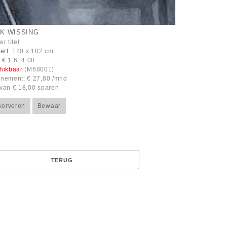
K WISSING
r titel
erf
120 x 102 cm
: € 1.614,00
hikbaar
(M68001)
nement: € 27,80 /mnd
van € 18,00 sparen
serveren
Bewaar
TERUG