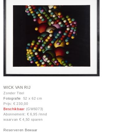
WICK VAN RIJ
Zonder Titel
Fotografie
52 x 62 cm
Prijs: € 230,00
Beschikbaar
(GW6073)
Abonnement: € 6,95 /mnd
waarvan € 4,50 sparen
Reserveren
Bewaar