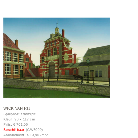
WICK VAN RIJ
Spuipoort stadzijde
Kleur
90 x 117 cm
Prijs: € 701,00
Beschikbaar
(GW6009)
Abonnement: € 13,90 /mnd