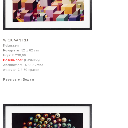
WICK VAN RIJ
Kubussen
Fotografie
52 x 62 cm
Prijs: € 230,00
Beschikbaar
(GW6055)
Abonnement: € 6,95 /mnd
waarvan € 4,50 sparen
Reserveren
Bewaar