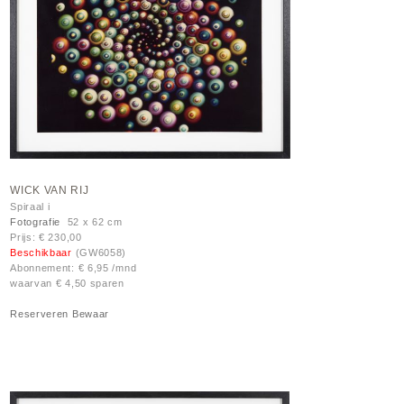
WICK VAN RIJ
Spiraal i
Fotografie
52 x 62 cm
Prijs: € 230,00
Beschikbaar
(GW6058)
Abonnement: € 6,95 /mnd
waarvan € 4,50 sparen
Reserveren
Bewaar