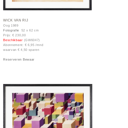
WICK VAN RIJ
Oog 1989
Fotografie
52 x 62 cm
Prijs: € 230,00
Beschikbaar
(GW6047)
Abonnement: € 6,95 /mnd
waarvan € 4,50 sparen
Reserveren
Bewaar