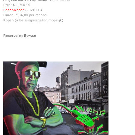
Prijs: € 1.700,00
Beschikbaar
(2021008)
Huren: € 34,00 per maand.
Kopen (afbetalingsregeling mogelijk)
Reserveren
Bewaar