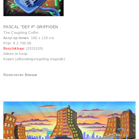
PASCAL "DEF P" GRIFFIOEN
The Coughing Coffin
Acryl op linnen
160 x 120 cm
Prijs: € 2.700,00
Beschikbaar
(2021015)
Alleen te koop
Kopen (afbetalingsregeling mogelijk)
Reserveren
Bewaar