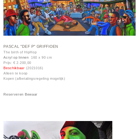
PASCAL "DEF P" GRIFFIOEN
The birth of HipHop
Acryl op linnen
160 x 90 cm
Prijs: € 2.200,00
Beschikbaar
(2021016)
Alleen te koop
Kopen (afbetalingsregeling mogelijk)
Reserveren
Bewaar