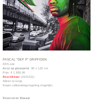
PASCAL "DEF P" GRIFFIOEN
KRS one
Acryl op gliceeprint
90 x 120 cm
Prijs: € 1.850,00
Beschikbaar
(2021011)
Alleen te koop
Kopen (afbetalingsregeling mogelijk)
Reserveren
Bewaar