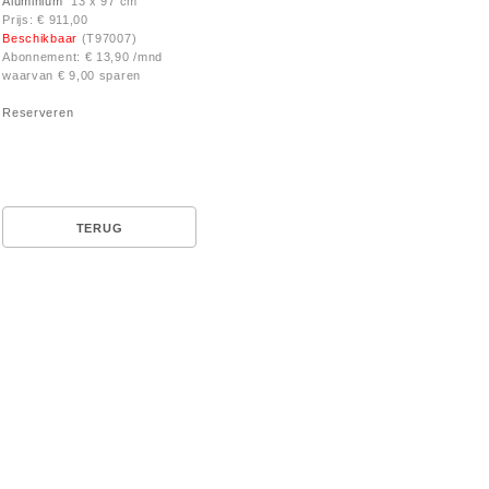
Aluminium
13 x 97 cm
Prijs: € 911,00
Beschikbaar
(T97007)
Abonnement: € 13,90 /mnd
waarvan € 9,00 sparen
Reserveren
TERUG