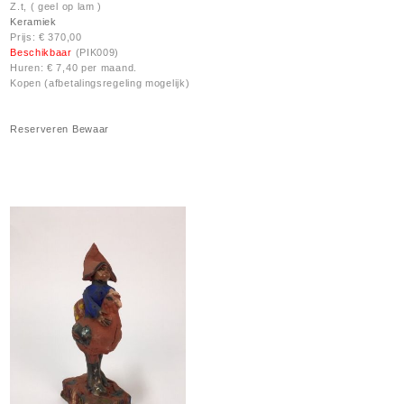
Z.t, ( geel op lam )
Keramiek
Prijs: € 370,00
Beschikbaar
(PIK009)
Huren: € 7,40 per maand.
Kopen (afbetalingsregeling mogelijk)
Reserveren
Bewaar