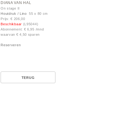
DIANA VAN HAL
On stage II
Houtdruk / Lino
55 x 80 cm
Prijs: € 206,00
Beschikbaar
(L95044)
Abonnement: € 6,95 /mnd
waarvan € 4,50 sparen
Reserveren
TERUG