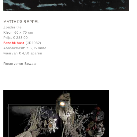
MATTHIJS REPPEL
Zonder titel
Kleur
60 x 70 cm
Prijs: € 283,00
Beschikbaar
(JR1032)
Abonnement: € 6,95 /mnd
waarvan € 4,50 sparen
Reserveren
Bewaar