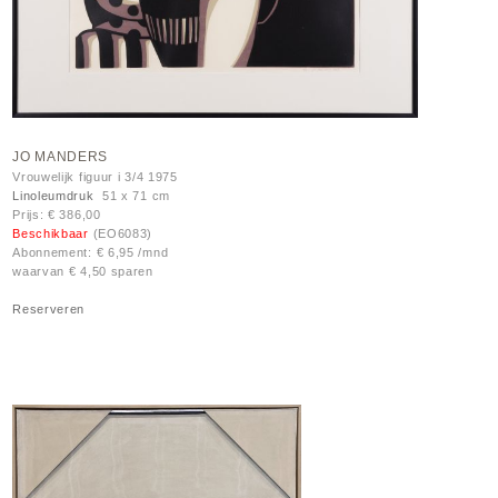
JO MANDERS
Vrouwelijk figuur i 3/4 1975
Linoleumdruk
51 x 71 cm
Prijs: € 386,00
Beschikbaar
(EO6083)
Abonnement: € 6,95 /mnd
waarvan € 4,50 sparen
Reserveren