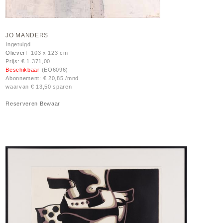
JO MANDERS
Ingetuigd
Olieverf
103 x 123 cm
Prijs: € 1.371,00
Beschikbaar
(EO6096)
Abonnement: € 20,85 /mnd
waarvan € 13,50 sparen
Reserveren
Bewaar