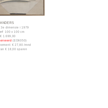
MANDERS
 3e dimensie i 1979
erf
100 x 100 cm
: € 1.699,00
serveerd
(EO6050)
ement: € 27,80 /mnd
an € 18,00 sparen