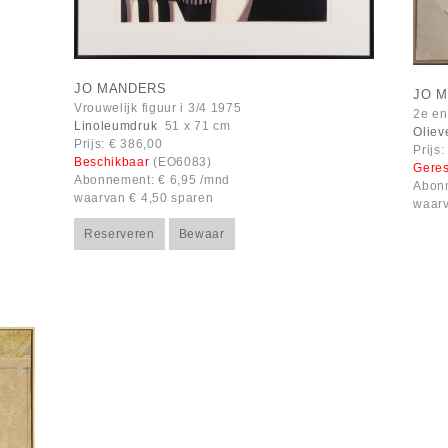
JO MANDERS
JO 
Vrouwelijk figuur i 3/4 1975
2e en
Linoleumdruk
51 x 71 cm
Oliev
Prijs: € 386,00
Prijs
Beschikbaar
(EO6083)
Gere
Abonnement: € 6,95 /mnd
Abonn
waarvan € 4,50 sparen
waarv
Reserveren
Bewaar