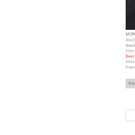
MOR
Abst
Goud
Prijs
Besc
Alle
Kope
Re