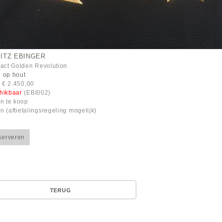
ITZ EBINGER
ract Golden Revolution
 op hout
: € 2.450,00
hikbaar
(EBI002)
en te koop
n (afbetalingsregeling mogelijk)
serveren
TERUG