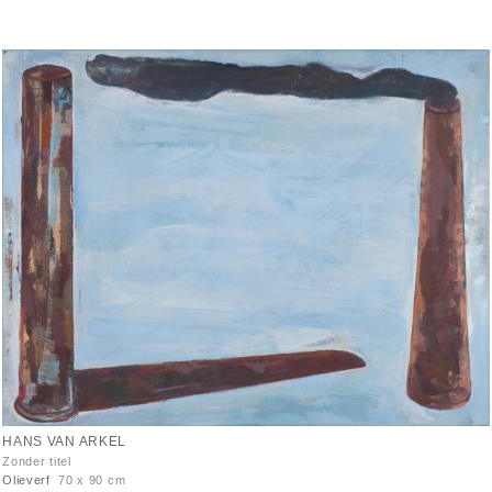
HANS VAN ARKEL
Zonder titel
Olieverf
70 x 90 cm