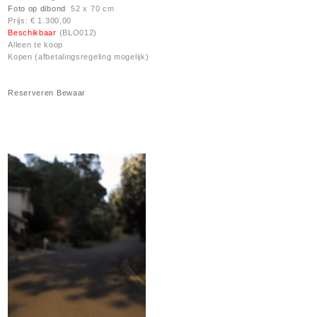
Foto op dibond
52 x 70 cm
Prijs: € 1.300,00
Beschikbaar
(BLO012)
Alleen te koop
Kopen (afbetalingsregeling mogelijk)
Reserveren
Bewaar