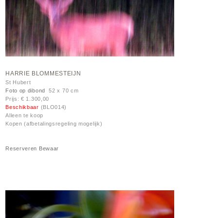
HARRIE BLOMMESTEIJN
St Hubert
Foto op dibond
52 x 70 cm
Prijs: € 1.300,00
Beschikbaar
(BLO014)
Alleen te koop
Kopen (afbetalingsregeling mogelijk)
Reserveren
Bewaar