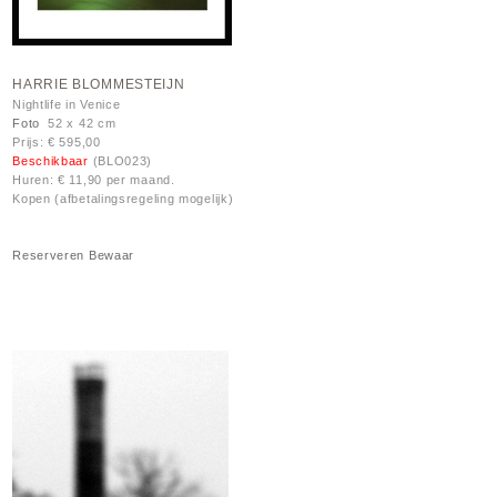
HARRIE BLOMMESTEIJN
Nightlife in Venice
Foto
52 x 42 cm
Prijs: € 595,00
Beschikbaar
(BLO023)
Huren: € 11,90 per maand.
Kopen (afbetalingsregeling mogelijk)
Reserveren
Bewaar