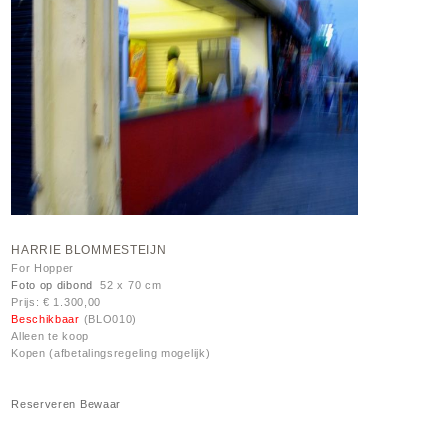
HARRIE BLOMMESTEIJN
For Hopper
Foto op dibond
52 x 70 cm
Prijs: € 1.300,00
Beschikbaar
(BLO010)
Alleen te koop
Kopen (afbetalingsregeling mogelijk)
Reserveren
Bewaar