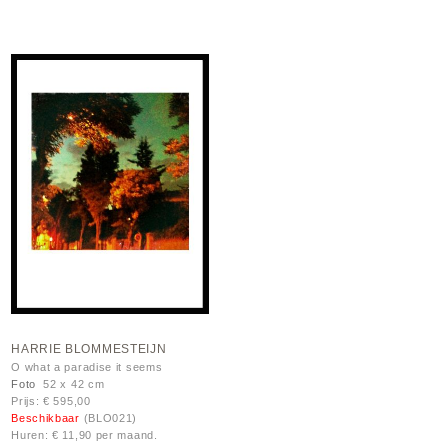
HARRIE BLOMMESTEIJN
O what a paradise it seems
Foto
52 x 42 cm
Prijs: € 595,00
Beschikbaar
(BLO021)
Huren: € 11,90 per maand.