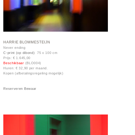
HARRIE BLOMMESTEIJN
Never ending
C-print (op dibond)
75 x 100 cm
Prijs: € 1.645,00
Beschikbaar
(BLO004)
Huren: € 32,90 per maand.
Kopen (afbetalingsregeling mogelijk)
Reserveren
Bewaar