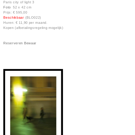
Paris city of light 3
Foto
52 x 42 cm
Prijs: € 595,00
Beschikbaar
(BLO022)
Huren: € 11,90 per maand.
Kopen (afbetalingsregeling mogelijk)
Reserveren
Bewaar