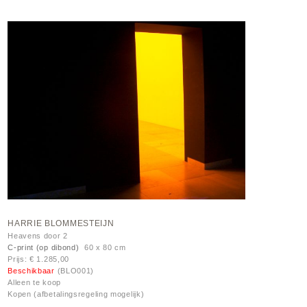
HARRIE BLOMMESTEIJN
Heavens door 2
C-print (op dibond)
60 x 80 cm
Prijs: € 1.285,00
Beschikbaar
(BLO001)
Alleen te koop
Kopen (afbetalingsregeling mogelijk)