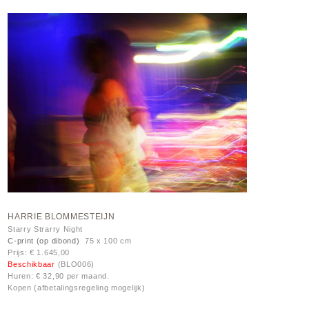
HARRIE BLOMMESTEIJN
Starry Strarry Night
C-print (op dibond)
75 x 100 cm
Prijs: € 1.645,00
Beschikbaar
(BLO006)
Huren: € 32,90 per maand.
Kopen (afbetalingsregeling mogelijk)