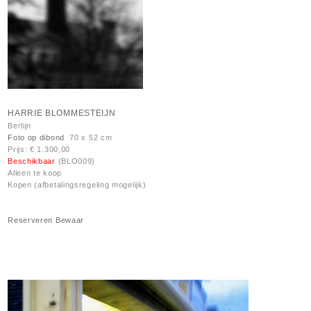
HARRIE BLOMMESTEIJN
Berlijn
Foto op dibond
70 x 52 cm
Prijs: € 1.300,00
Beschikbaar
(BLO009)
Alleen te koop
Kopen (afbetalingsregeling mogelijk)
Reserveren
Bewaar