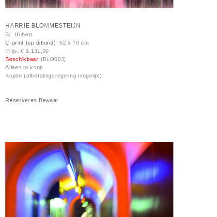
HARRIE BLOMMESTEIJN
St. Hubert
C-print (op dibond)
52 x 70 cm
Prijs: € 1.131,00
Beschikbaar
(BLO003)
Alleen te koop
Kopen (afbetalingsregeling mogelijk)
Reserveren
Bewaar