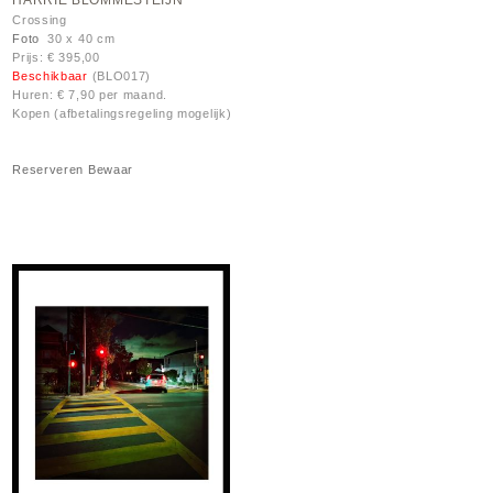
HARRIE BLOMMESTEIJN
Crossing
Foto
30 x 40 cm
Prijs: € 395,00
Beschikbaar
(BLO017)
Huren: € 7,90 per maand.
Kopen (afbetalingsregeling mogelijk)
Reserveren
Bewaar