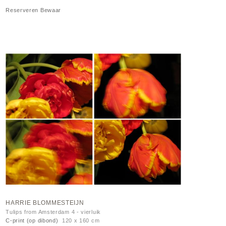
Reserveren
Bewaar
HARRIE BLOMMESTEIJN
Tulips from Amsterdam 4 - vierluik
C-print (op dibond)
120 x 160 cm