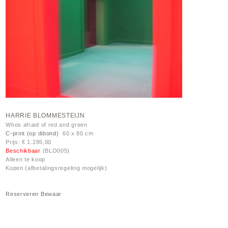
HARRIE BLOMMESTEIJN
Whos afraid of red and green
C-print (op dibond)
60 x 80 cm
Prijs: € 1.285,00
Beschikbaar
(BLO005)
Alleen te koop
Kopen (afbetalingsregeling mogelijk)
Reserveren
Bewaar