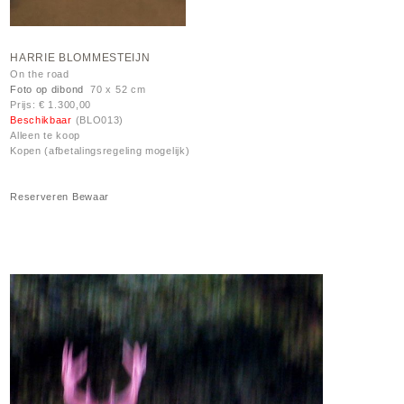
HARRIE BLOMMESTEIJN
On the road
Foto op dibond
70 x 52 cm
Prijs: € 1.300,00
Beschikbaar
(BLO013)
Alleen te koop
Kopen (afbetalingsregeling mogelijk)
Reserveren
Bewaar