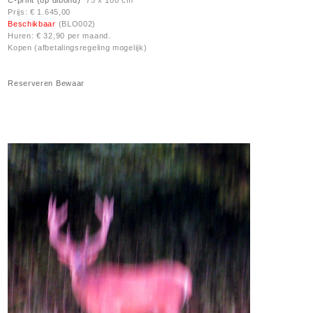
C-print (op dibond)
75 x 100 cm
Prijs: € 1.645,00
Beschikbaar
(BLO002)
Huren: € 32,90 per maand.
Kopen (afbetalingsregeling mogelijk)
Reserveren
Bewaar