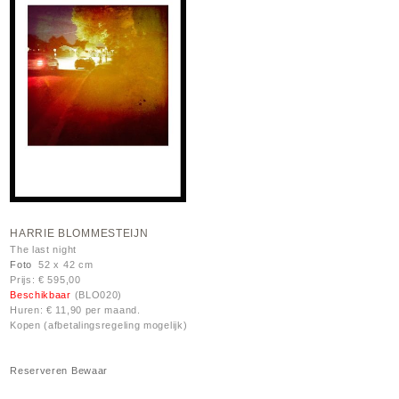
HARRIE BLOMMESTEIJN
The last night
Foto
52 x 42 cm
Prijs: € 595,00
Beschikbaar
(BLO020)
Huren: € 11,90 per maand.
Kopen (afbetalingsregeling mogelijk)
Reserveren
Bewaar