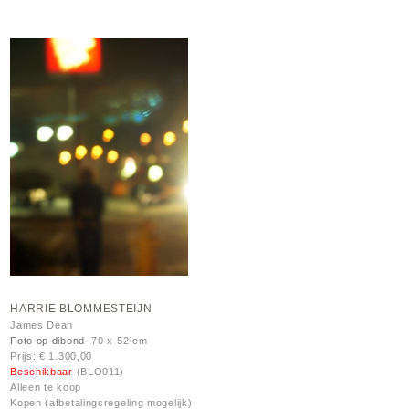
HARRIE BLOMMESTEIJN
James Dean
Foto op dibond
70 x 52 cm
Prijs: € 1.300,00
Beschikbaar
(BLO011)
Alleen te koop
Kopen (afbetalingsregeling mogelijk)