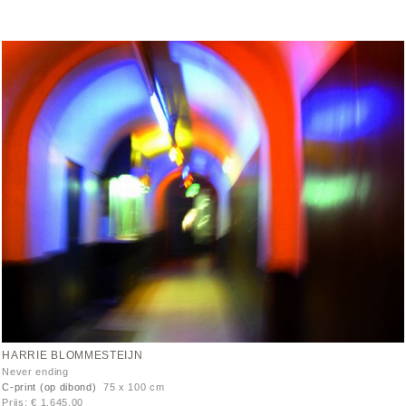
HARRIE BLOMMESTEIJN
Never ending
C-print (op dibond)
75 x 100 cm
Prijs: € 1.645,00