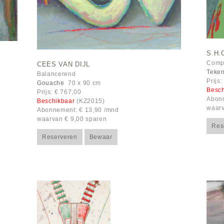
S.H.
Compo
CEES VAN DIJL
Teke
Balancerend
Prijs
Gouache
70 x 90 cm
Besc
Prijs: € 767,00
Abonn
Beschikbaar
(KZ2015)
waarv
Abonnement: € 13,90 /mnd
waarvan € 9,00 sparen
Res
Reserveren
Bewaar