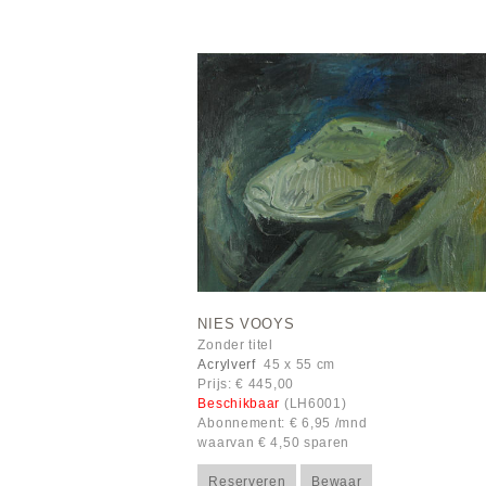
NIES VOOYS
Zonder titel
Acrylverf
45 x 55 cm
Prijs: € 445,00
Beschikbaar
(LH6001)
Abonnement: € 6,95 /mnd
waarvan € 4,50 sparen
Reserveren
Bewaar