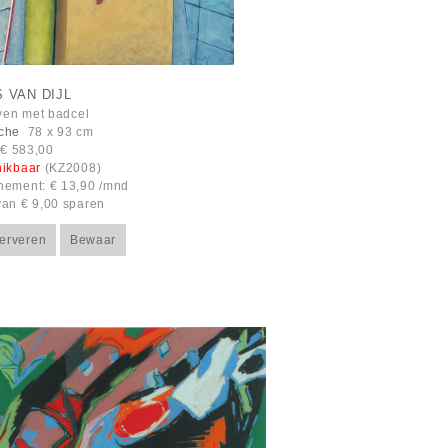
 VAN DIJL
even met badcel
che
78 x 93 cm
: € 583,00
hikbaar
(KZ2008)
ement: € 13,90 /mnd
an € 9,00 sparen
erveren
Bewaar