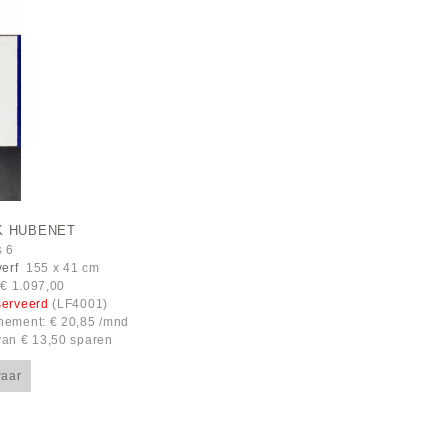
K HUBENET
s 6
verf
155 x 41 cm
: € 1.097,00
serveerd
(LF4001)
ement: € 20,85 /mnd
an € 13,50 sparen
aar