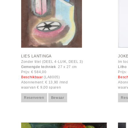
LIES LANTINGA
JOKE
Zonder titel (DEEL 4-LUIK, DEEL 3)
Im too
Gemengde techniek
27 x 27 cm
Litho
Prijs: € 584,00
Prijs
Beschikbaar
(LA8005)
Besc
Abonnement: € 13,90 /mnd
Abonn
waarvan € 9,00 sparen
waarv
Reserveren
Bewaar
Res