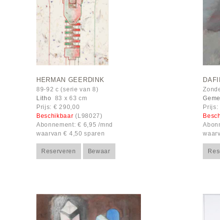
HERMAN GEERDINK
DAF
89-92 c (serie van 8)
Zonder
Litho
83 x 63 cm
Geme
Prijs: € 290,00
Prijs
Beschikbaar
(L98027)
Besc
Abonnement: € 6,95 /mnd
Abonn
waarvan € 4,50 sparen
waarv
Reserveren
Bewaar
Res