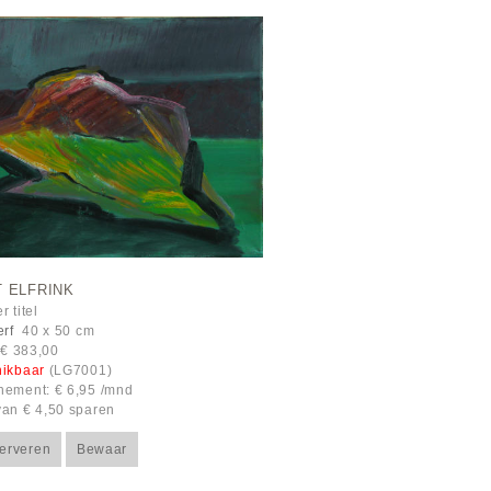
 ELFRINK
 titel
erf
40 x 50 cm
: € 383,00
hikbaar
(LG7001)
ement: € 6,95 /mnd
an € 4,50 sparen
erveren
Bewaar