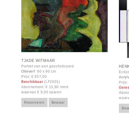
TJADE WITMAAR
HEN
Portret van een gesofisticeerd
Olieverf
60 x 90 cm
Eclip
Prijs: € 657,00
Acryl
Beschikbaar
(LF2001)
Prijs
Abonnement: € 13,90 /mnd
Gere
waarvan € 9,00 sparen
Abonn
waarv
Reserveren
Bewaar
Bew