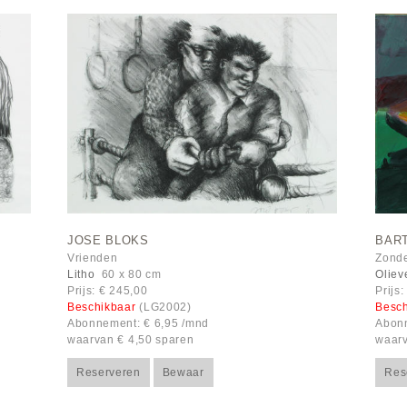
JOSE BLOKS
BART
Vrienden
Zonder
Litho
60 x 80 cm
Oliev
Prijs: € 245,00
Prijs
Beschikbaar
(LG2002)
Besc
Abonnement: € 6,95 /mnd
Abonn
waarvan € 4,50 sparen
waarv
Reserveren
Bewaar
Res