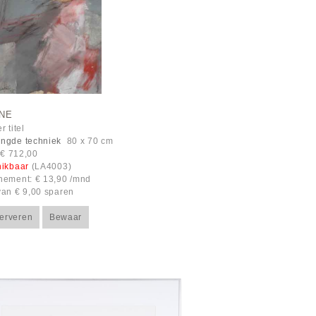
INE
 titel
ngde techniek
80 x 70 cm
: € 712,00
hikbaar
(LA4003)
ement: € 13,90 /mnd
an € 9,00 sparen
erveren
Bewaar