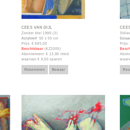
CEES VAN DIJL
CEES
Zonder titel 1996 (3)
Still
Acrylverf
50 x 50 cm
Goua
Prijs: € 685,00
Prijs
Beschikbaar
(KZ2005)
Besc
Abonnement: € 13,90 /mnd
Abonn
waarvan € 9,00 sparen
waarv
Reserveren
Bewaar
Res