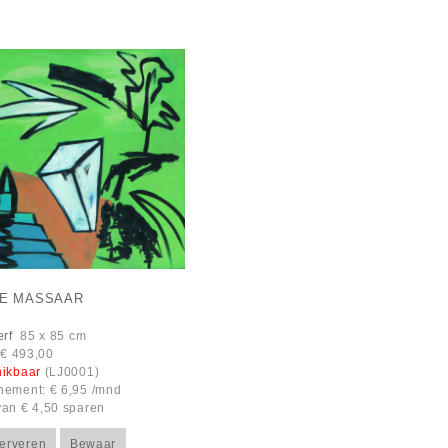
KE MASSAAR
erf
85 x 85 cm
: € 493,00
hikbaar
(LJ0001)
ement: € 6,95 /mnd
an € 4,50 sparen
erveren
Bewaar