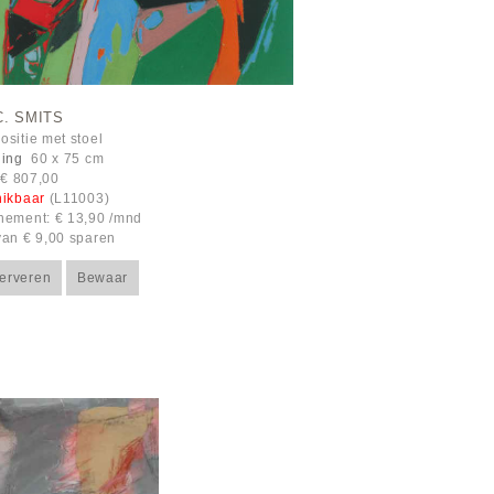
C. SMITS
sitie met stoel
ning
60 x 75 cm
: € 807,00
hikbaar
(L11003)
ement: € 13,90 /mnd
an € 9,00 sparen
erveren
Bewaar