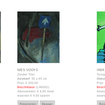
NIES VOOYS
INE
Zonder Titel
Terug
Acrylverf
55 x 45 cm
Oliev
Prijs: € 300,00
Prijs
Beschikbaar
(LH6002)
Besc
Abonnement: € 6,95 /mnd
Abonn
waarvan € 4,50 sparen
waarv
Reserveren
Bewaar
Res