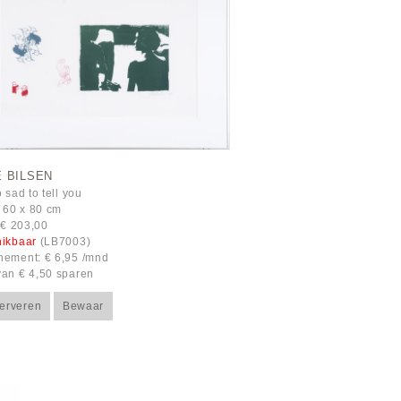
 BILSEN
 sad to tell you
60 x 80 cm
: € 203,00
hikbaar
(LB7003)
ement: € 6,95 /mnd
an € 4,50 sparen
erveren
Bewaar